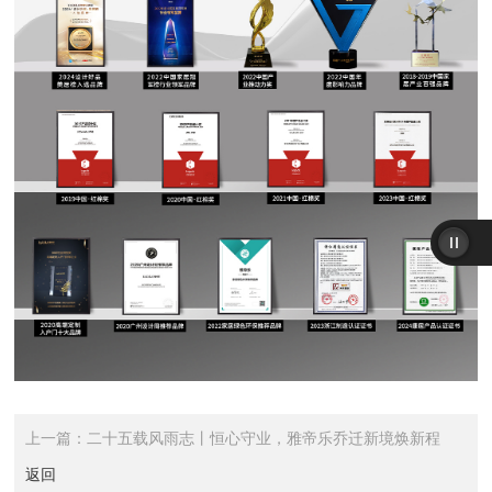
上一篇：
二十五载风雨志丨恒心守业，雅帝乐乔迁新境焕新程
返回