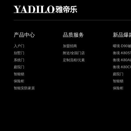
产品中心
品质服务
新品爆
入户门
加盟招商
曜境·D90
别墅门
附近/全国门店
衡境·K80
系统门
定制流程/元素
衡境·K80
庭院门
衡境·K80
智能锁
庭院门
保险柜
智能锁
智能安防家居
保险柜