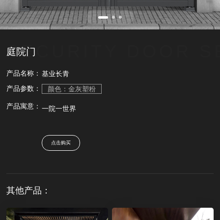
SECURITY DOOR S
庭院门
产品名称：
基业长青
产品参数：
颜色：金灰塑粉
产品寓意：
一院一世界
点击购买
其他产品：