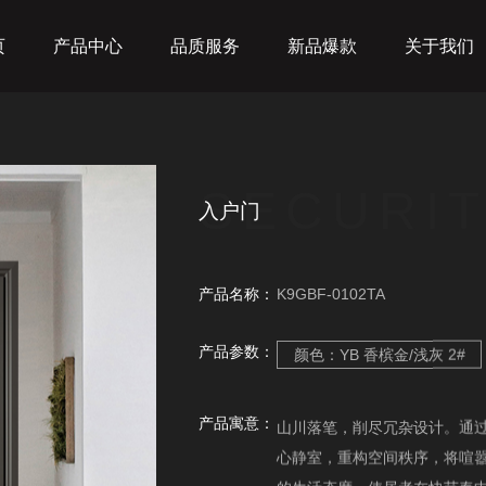
页
产品中心
品质服务
新品爆款
关于我们
SECURIT
入户门
产品名称：
K9GBF-0102TA
产品参数：
颜色：YB 香槟金/浅灰 2#
产品寓意：
山川落笔，削尽冗杂设计。通
心静室，重构空间秩序，将喧