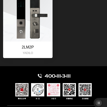
2LM2P
YADILO
400-111-3-111