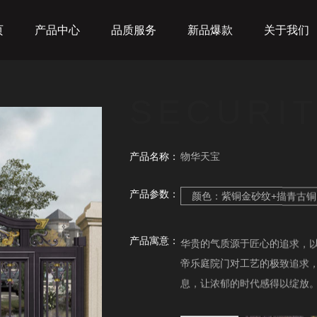
页
产品中心
品质服务
新品爆款
关于我们
SECURIT
产品名称：
物华天宝
产品参数：
颜色：紫铜金砂纹+描青古铜
产品寓意：
华贵的气质源于匠心的追求，
帝乐庭院门对工艺的极致追求
息，让浓郁的时代感得以绽放