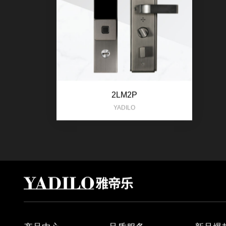
2LM2P
YADILO