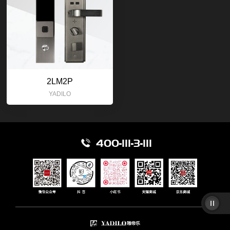
2LM2P
YADILO
400-111-3-111